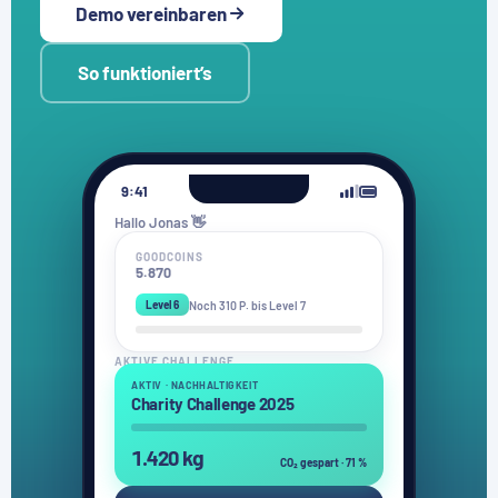
Demo vereinbaren
So funktioniert’s
9:41
Hallo Jonas 👋
GOODCOINS
5.870
Noch 310 P. bis Level 7
Level 6
AKTIVE CHALLENGE
AKTIV · NACHHALTIGKEIT
Charity Challenge 2025
1.420 kg
CO₂ gespart · 71 %