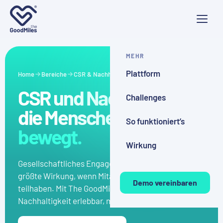
MEHR
Plattform
Home
Bereiche
CSR & Nachhaltigkeit
CSR und Nachhaltigkeit,
Challenges
die Menschen
wirklich
So funktioniert’s
bewegt.
Wirkung
Gesellschaftliches Engagement entfaltet seine
größte Wirkung, wenn Mitarbeitende aktiv daran
Demo vereinbaren
teilhaben. Mit The GoodMiles machst du CSR und
Nachhaltigkeit erlebbar, messbar und sichtbar.